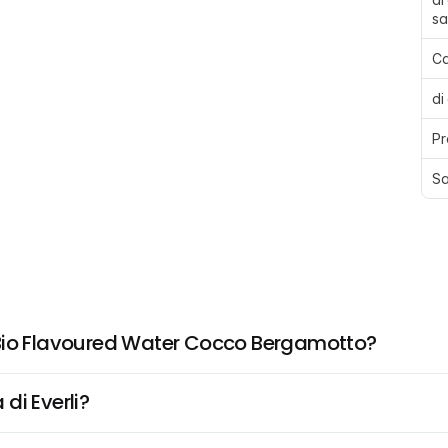
sa
Ca
di
Pr
Sa
 Bio Flavoured Water Cocco Bergamotto?
di Everli?