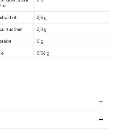
turi
rboidrati
2,8 g
 cui zuccheri
2,0 g
oteine
0 g
le
0,06 g