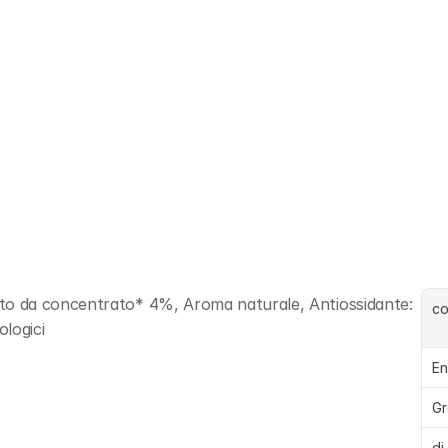
o da concentrato* 4%, Aroma naturale, Antiossidante: 
c
ologici
En
Gr
di