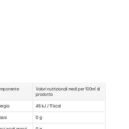
omponente
Valori nutrizionali medi per 100ml di 
prodotto
ergia
48 kJ / 11 kcal
assi
0 g
 cui acidi grassi 
0 g