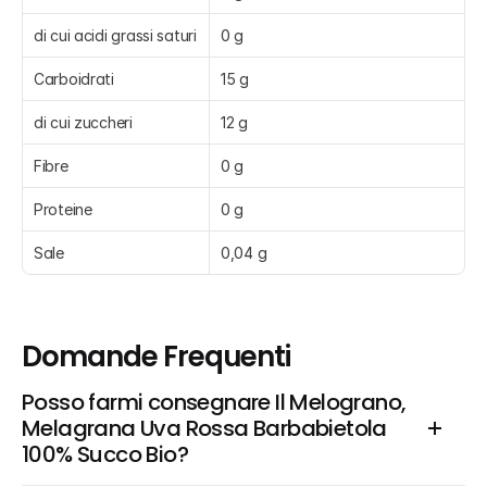
di cui acidi grassi saturi
0 g
Carboidrati
15 g
di cui zuccheri
12 g
Fibre
0 g
Proteine
0 g
Sale
0,04 g
Domande Frequenti
Posso farmi consegnare Il Melograno, 
Melagrana Uva Rossa Barbabietola 
100% Succo Bio?