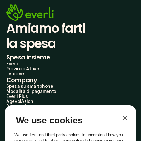
Amiamo farti
la spesa
Spesa insieme
Everli
Province Attive
Insegne
Company
Spesa su smartphone
Modalità di pagamento
Everli Plus
AgevolAzioni
Diventa Partner
Advertise with Us
Everli Shoppers
We use cookies
About Us
Scopri chi siamo
Everli News
We use first- and third-party cookies to understand how you
Domande frequenti
use our site and to offer a personalized shopping experience