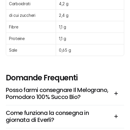
Carboidrati
4,2 g
di cui zuccheri
2,4 g
Fibre
1,1 g
Proteine
1,1 g
Sale
0,65 g
Domande Frequenti
Posso farmi consegnare Il Melograno, 
Pomodoro 100% Succo Bio?
Come funziona la consegna in 
giornata di Everli?