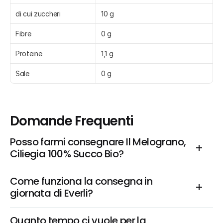
di cui zuccheri
10 g
Fibre
0 g
Proteine
1,1 g
Sale
0 g
Domande Frequenti
Posso farmi consegnare Il Melograno, 
Ciliegia 100% Succo Bio?
Come funziona la consegna in 
giornata di Everli?
Quanto tempo ci vuole per la 