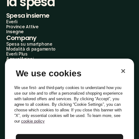
la spesa
Spesa insieme
Everli
Province Attive
Insegne
Company
Spesa su smartphone
Modalità di pagamento
Everli Plus
AgevolAzioni
Diventa Partner
Advertise with Us
We use cookies
Everli Shoppers
About Us
Scopri chi siamo
We use first- and third-party cookies to understand how you
Everli News
use our site and to offer a personalized shopping experience
Domande frequenti
with tailored offers and services. By clicking “Accept”, you
Lavora con noi
agree to all cookies. By clicking “Cookie Settings”, you can
Diventa Shopper
choose which cookies to allow. If you close this banner with
Investitori
“X”, only essential cookies will be used. To learn more, see
Privacy
Cookie
Preferenze Cookie
Termini e Condizioni
Codice Etico
our
cookie policy
Copyright © 2014-2026 Everli Global Inc.
Italiano