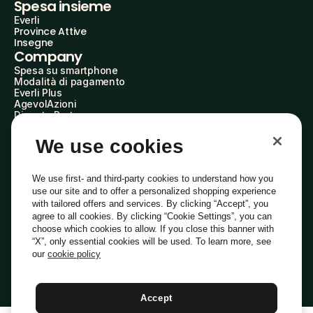
Spesa insieme
Everli
Province Attive
Insegne
Company
Spesa su smartphone
Modalità di pagamento
Everli Plus
AgevolAzioni
Diventa Partner
Advertise with Us
Everli Shoppers
We use cookies
About Us
Scopri chi siamo
Everli News
We use first- and third-party cookies to understand how you
Domande frequenti
use our site and to offer a personalized shopping experience
Lavora con noi
with tailored offers and services. By clicking “Accept”, you
Diventa Shopper
agree to all cookies. By clicking “Cookie Settings”, you can
Investitori
choose which cookies to allow. If you close this banner with
Privacy
Cookie
Preferenze Cookie
“X”, only essential cookies will be used. To learn more, see
Termini e Condizioni
Codice Etico
our
cookie policy
Indirizzo PEC: everli@pec.it - indirizzo DPO: dpo@everli.com
Copyright © 2014-2026 Everli Global Inc.
Italiano
Accept