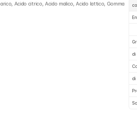
ico, Acido citrico, Acido malico, Acido lattico, Gomma 
c
En
Gr
di
Ca
di
Pr
Sa