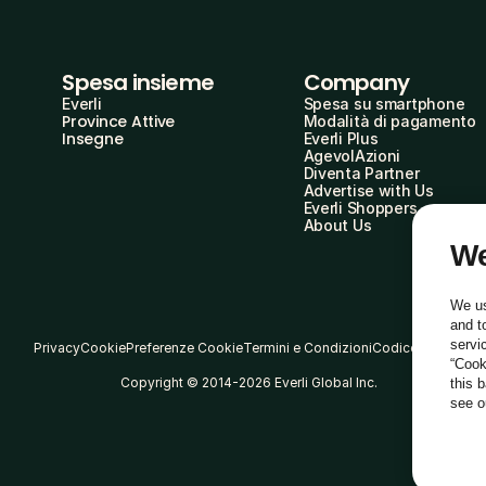
Spesa insieme
Company
Everli
Spesa su smartphone
Province Attive
Modalità di pagamento
Insegne
Everli Plus
AgevolAzioni
Diventa Partner
Advertise with Us
Everli Shoppers
About Us
We
We us
and t
servi
Privacy
Cookie
Preferenze Cookie
Termini e Condizioni
Codice Etico
“Cook
Copyright © 2014-2026 Everli Global Inc.
this 
see 