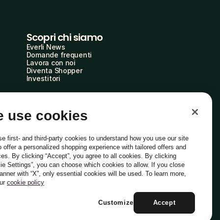
Scopri chi siamo
Everli News
Domande frequenti
Lavora con noi
Diventa Shopper
Investitori
 use cookies
e first- and third-party cookies to understand how you use our site
o offer a personalized shopping experience with tailored offers and
ces. By clicking “Accept”, you agree to all cookies. By clicking
ie Settings”, you can choose which cookies to allow. If you close
Italiano
banner with “X”, only essential cookies will be used. To learn more,
our
cookie policy
Customize
Accept