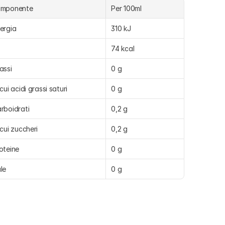
omponente
Per 100ml
ergia
310 kJ
74 kcal
assi
0 g
 cui acidi grassi saturi
0 g
rboidrati
0,2 g
 cui zuccheri
0,2 g
oteine
0 g
le
0 g