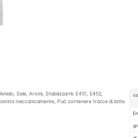
mido, Sale, Aromi, Stabilizzanti: E451, E452, 
c
eparata meccanicamente, Può contenere tracce di latte
En
gr
di