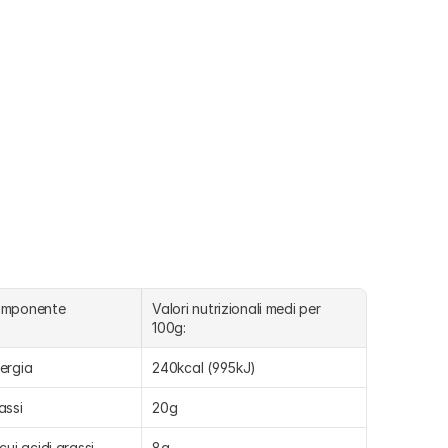
omponente
Valori nutrizionali medi per 
100g:
ergia
240kcal (995kJ)
assi
20g
 cui acidi grassi 
8g