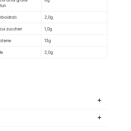
turi
rboidrati
2,0g
 cui zuccheri
1,0g
oteine
13g
le
2,0g