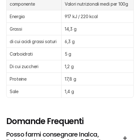
componente
Valori nutrizionali medi per 100g
Energia
917 kJ / 220 kcal
Grassi
14,3 g
di cui acidi grassi saturi
6,3 g
Carboidrati
5 g
Di cui zuccheri
1,2 g
Proteine
17,8 g
Sale
1,4 g
Domande Frequenti
Posso farmi consegnare Inalca, 