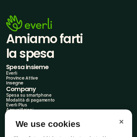
Amiamo farti
la spesa
Spesa insieme
Everli
Province Attive
Insegne
Company
Spesa su smartphone
Modalità di pagamento
Everli Plus
AgevolAzioni
Diventa Partner
Advertise with Us
We use cookies
Everli Shoppers
About Us
Scopri chi siamo