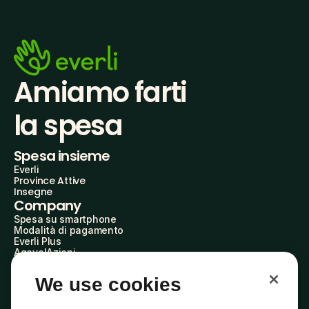
Amiamo farti
la spesa
Spesa insieme
Everli
Province Attive
Insegne
Company
Spesa su smartphone
Modalità di pagamento
Everli Plus
AgevolAzioni
Diventa Partner
Advertise with Us
We use cookies
Everli Shoppers
About Us