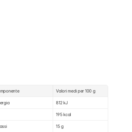
omponente
Valori medi per 100 g
ergia
812 kJ
195 kcal
assi
15 g