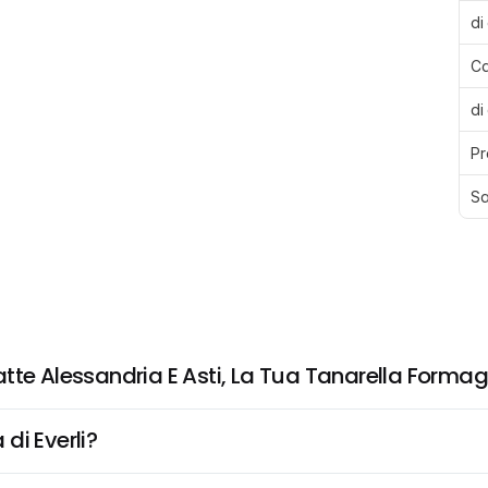
di
Ca
di
Pr
Sa
tte Alessandria E Asti, La Tua Tanarella Forma
di Everli?