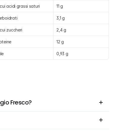
 cui acidi grassi saturi
11 g
rboidrati
3,1 g
 cui zuccheri
2,4 g
oteine
12 g
le
0,93 g
ggio Fresco?