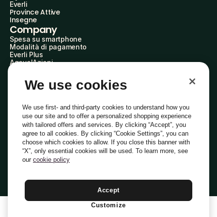
Everli
Province Attive
Insegne
Company
Spesa su smartphone
Modalità di pagamento
Everli Plus
AgevolAzioni
Diventa Partner
Advertise with Us
We use cookies
Everli Shoppers
About Us
Scopri chi siamo
We use first- and third-party cookies to understand how you
Everli News
use our site and to offer a personalized shopping experience
Domande frequenti
with tailored offers and services. By clicking “Accept”, you
Lavora con noi
agree to all cookies. By clicking “Cookie Settings”, you can
Diventa Shopper
choose which cookies to allow. If you close this banner with
Investitori
“X”, only essential cookies will be used. To learn more, see
Privacy
Cookie
Preferenze Cookie
Termini e Condizioni
Codice Etico
our
cookie policy
Copyright © 2014-2026 Everli Global Inc.
Italiano
Accept
Customize
1
Aggiungi Al Carrello