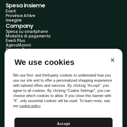
Spesa insieme
Everli
Province Attive
Insegne
Company
Spesa su smartphone
Modalità di pagamento
Everli Plus
AgevolAzioni
Diventa Partner
Advertise with Us
Everli Shoppers
We use cookies
About Us
Scopri chi siamo
Everli News
We use first- and third-party cookies to understand how you
Domande frequenti
use our site and to offer a personalized shopping experience
Lavora con noi
with tailored offers and services. By clicking “Accept”, you
Diventa Shopper
agree to all cookies. By clicking “Cookie Settings”, you can
Investitori
choose which cookies to allow. If you close this banner with
Privacy
Cookie
Preferenze Cookie
“X”, only essential cookies will be used. To learn more, see
Termini e Condizioni
Codice Etico
our
cookie policy
Indirizzo PEC: everli@pec.it - indirizzo DPO: dpo@everli.com
Copyright © 2014-2026 Everli Global Inc.
Italiano
Accept