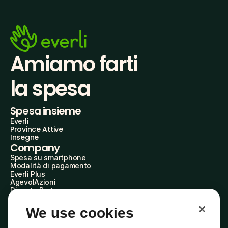
Amiamo farti
la spesa
Spesa insieme
Everli
Province Attive
Insegne
Company
Spesa su smartphone
Modalità di pagamento
Everli Plus
AgevolAzioni
Diventa Partner
Advertise with Us
Everli Shoppers
We use cookies
About Us
Scopri chi siamo