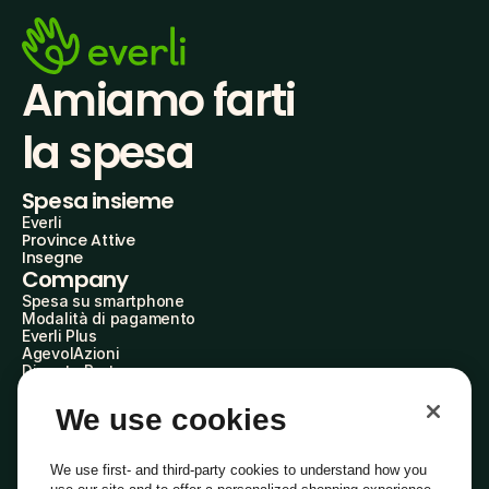
Amiamo farti
la spesa
Spesa insieme
Everli
Province Attive
Insegne
Company
Spesa su smartphone
Modalità di pagamento
Everli Plus
AgevolAzioni
Diventa Partner
Advertise with Us
Everli Shoppers
We use cookies
About Us
Scopri chi siamo
Everli News
We use first- and third-party cookies to understand how you
Domande frequenti