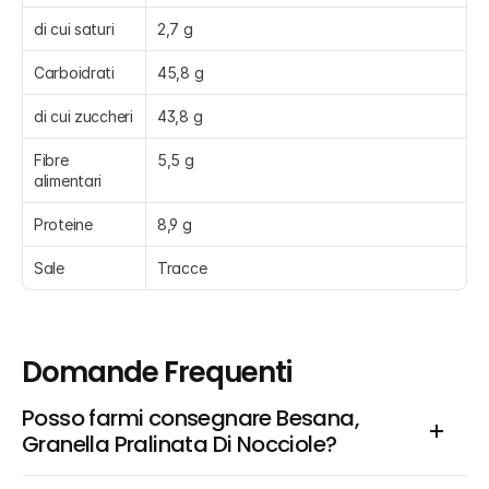
di cui saturi
2,7 g
Carboidrati
45,8 g
di cui zuccheri
43,8 g
Fibre 
5,5 g
alimentari
Proteine
8,9 g
Sale
Tracce
Domande Frequenti
Posso farmi consegnare Besana, 
Granella Pralinata Di Nocciole?