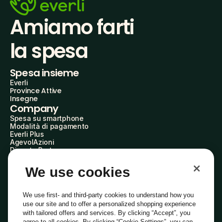
Amiamo farti
la spesa
Spesa insieme
Everli
Province Attive
Insegne
Company
Spesa su smartphone
Modalità di pagamento
Everli Plus
AgevolAzioni
Diventa Partner
Advertise with Us
Everli Shoppers
We use cookies
About Us
Scopri chi siamo
Everli News
We use first- and third-party cookies to understand how you
Domande frequenti
use our site and to offer a personalized shopping experience
Lavora con noi
with tailored offers and services. By clicking “Accept”, you
Diventa Shopper
agree to all cookies. By clicking “Cookie Settings”, you can