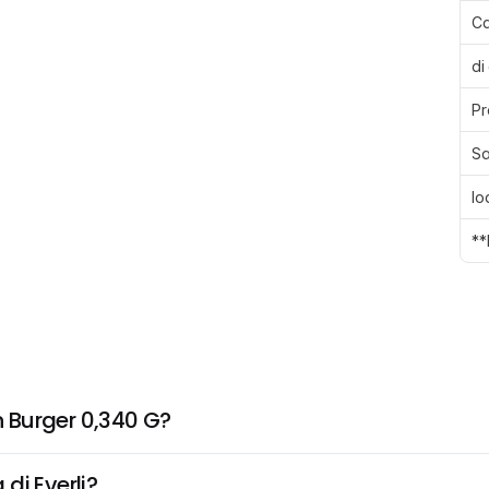
Ca
di
Pr
Sa
Io
**
 Burger 0,340 G?
di Everli?