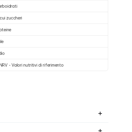
rboidrati 
 cui zuccheri 
oteine 
le 
dio 
NRV - Valori nutritivi di riferimento