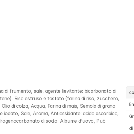
a di frumento, sale, agente lievitante: bicarbonato di 
c
otene), Riso estruso e tostato (farina di riso, zucchero, 
En
, Olio di colza, Acqua, Farina di mais, Semola di grano 
 iodato, Sale, Aroma, Antiossidante: acido ascorbico, 
Gr
, idrogenocarbonato di sodio, Albume d'uovo, Può 
di