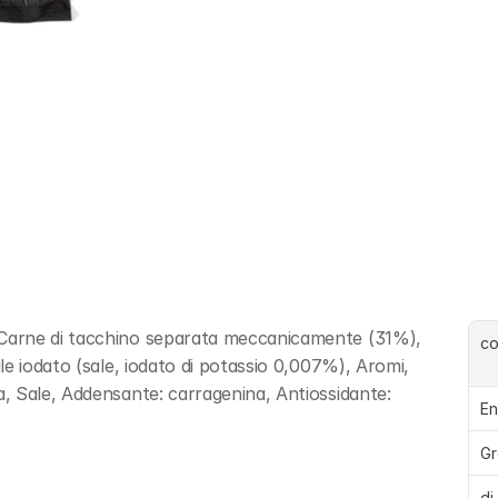
Carne di tacchino separata meccanicamente (31%), 
c
e iodato (sale, iodato di potassio 0,007%), Aromi, 
 Sale, Addensante: carragenina, Antiossidante: 
En
Gr
di