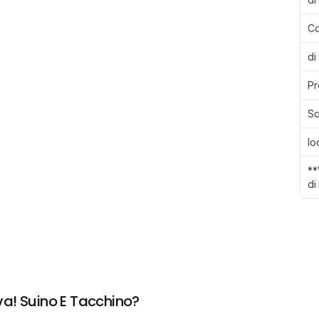
Ca
di
Pr
Sa
Io
**
di
a! Suino E Tacchino?