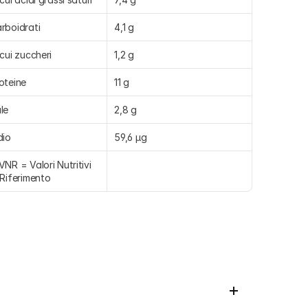
rboidrati
4,1 g
 cui zuccheri
1,2 g
oteine
11 g
le
2,8 g
dio
59,6 µg
VNR = Valori Nutritivi 
 Riferimento