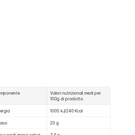
omponente
Valori nutrizionali medi per 
100g di prodotto
ergia
1005 kJ/240 Kcal
assi
20 g
 cui acidi grassi saturi
7,4 g