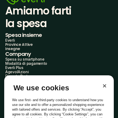
Amiamo farti
la spesa
Spesa insieme
Everli
Province Attive
Insegne
Company
Spesa su smartphone
Modalità di pagamento
Everli Plus
AgevolAzioni
Diventa Partner
Advertise with Us
Everli Shoppers
We use cookies
About Us
Scopri chi siamo
Everli News
We use first- and third-party cookies to understand how you
Domande frequenti
use our site and to offer a personalized shopping experience
Lavora con noi
with tailored offers and services. By clicking “Accept”, you
Diventa Shopper
agree to all cookies. By clicking “Cookie Settings”, you can
Investitori