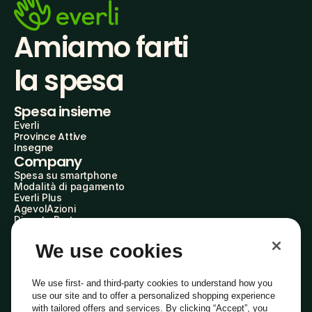
Amiamo farti
la spesa
Spesa insieme
Everli
Province Attive
Insegne
Company
Spesa su smartphone
Modalità di pagamento
Everli Plus
AgevolAzioni
Diventa Partner
Advertise with Us
Everli Shoppers
We use cookies
About Us
Scopri chi siamo
Everli News
We use first- and third-party cookies to understand how you
Domande frequenti
use our site and to offer a personalized shopping experience
Lavora con noi
with tailored offers and services. By clicking “Accept”, you