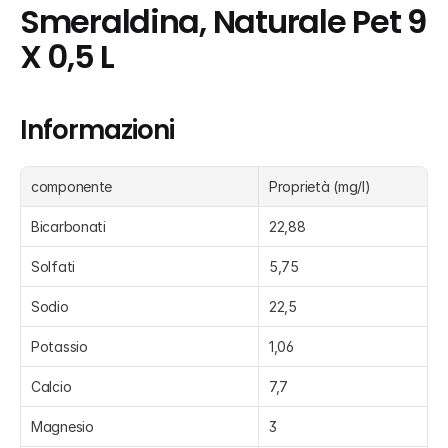
Smeraldina, Naturale Pet 9 
X 0,5 L
Informazioni
componente
Proprietà (mg/l)
Bicarbonati
22,88
Solfati
5,75
Sodio
22,5
Potassio
1,06
Calcio
7,7
Magnesio
3