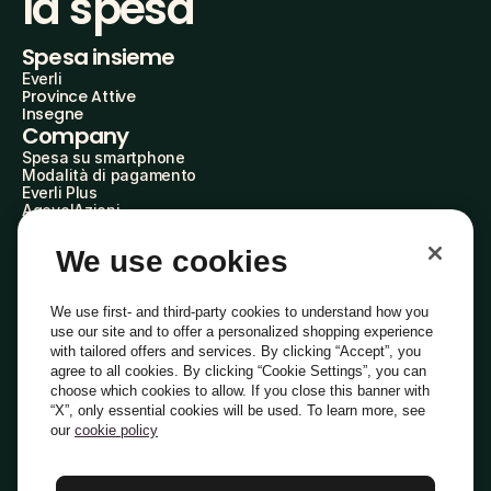
la spesa
Spesa insieme
Everli
Province Attive
Insegne
Company
Spesa su smartphone
Modalità di pagamento
Everli Plus
AgevolAzioni
Diventa Partner
Advertise with Us
We use cookies
Everli Shoppers
About Us
Scopri chi siamo
We use first- and third-party cookies to understand how you
Everli News
use our site and to offer a personalized shopping experience
Domande frequenti
with tailored offers and services. By clicking “Accept”, you
Lavora con noi
agree to all cookies. By clicking “Cookie Settings”, you can
Diventa Shopper
choose which cookies to allow. If you close this banner with
Investitori
“X”, only essential cookies will be used. To learn more, see
Privacy
Cookie
Preferenze Cookie
Termini e Condizioni
Codice Etico
our
cookie policy
Copyright © 2014-2026 Everli Global Inc.
Italiano