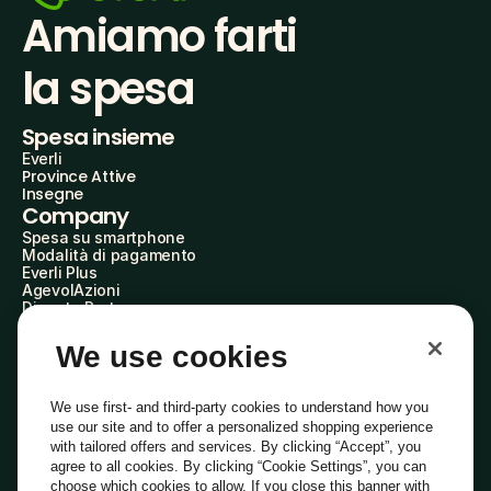
Amiamo farti
la spesa
Spesa insieme
Everli
Province Attive
Insegne
Company
Spesa su smartphone
Modalità di pagamento
Everli Plus
AgevolAzioni
Diventa Partner
Advertise with Us
Everli Shoppers
We use cookies
About Us
Scopri chi siamo
Everli News
We use first- and third-party cookies to understand how you
Domande frequenti
use our site and to offer a personalized shopping experience
Lavora con noi
with tailored offers and services. By clicking “Accept”, you
Diventa Shopper
agree to all cookies. By clicking “Cookie Settings”, you can
Investitori
choose which cookies to allow. If you close this banner with
Privacy
Cookie
Preferenze Cookie