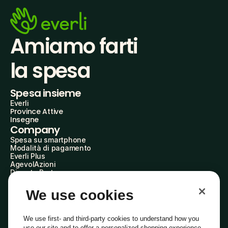
Amiamo farti
la spesa
Spesa insieme
Everli
Province Attive
Insegne
Company
Spesa su smartphone
Modalità di pagamento
Everli Plus
AgevolAzioni
Diventa Partner
Advertise with Us
Everli Shoppers
We use cookies
About Us
Scopri chi siamo
Everli News
We use first- and third-party cookies to understand how you
Domande frequenti
use our site and to offer a personalized shopping experience