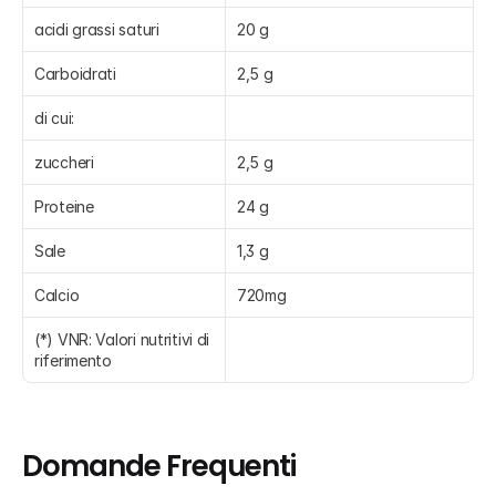
acidi grassi saturi
20 g
Carboidrati
2,5 g
di cui:
zuccheri
2,5 g
Proteine
24 g
Sale
1,3 g
Calcio
720mg
(*) VNR: Valori nutritivi di 
riferimento
Domande Frequenti