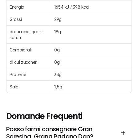
Energia
1654 kJ / 398 kcal
Grassi
29g
di cui acidi grassi 
18g
saturi
Carboidrati
0g
di cui zuccheri
0g
Proteine
33g
Sale
1,5g
Domande Frequenti
Posso farmi consegnare Gran 
Soresina, Grana Padano Dop?