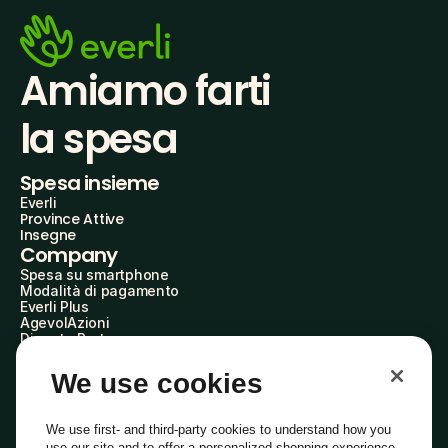
Amiamo farti
la spesa
Spesa insieme
Everli
Province Attive
Insegne
Company
Spesa su smartphone
Modalità di pagamento
Everli Plus
AgevolAzioni
Diventa Partner
Advertise with Us
Everli Shoppers
We use cookies
About Us
Scopri chi siamo
Everli News
We use first- and third-party cookies to understand how you
Domande frequenti
use our site and to offer a personalized shopping experience