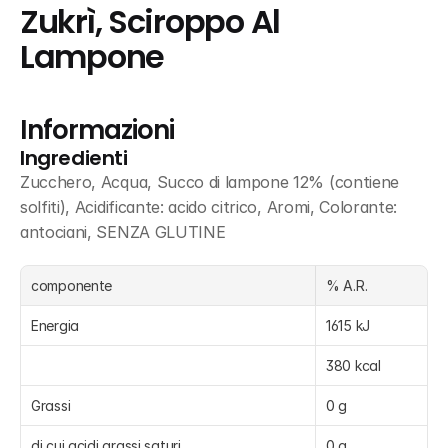
Zukrì, Sciroppo Al 
Lampone
Informazioni
Ingredienti
Zucchero, Acqua, Succo di lampone 12% (contiene 
solfiti), Acidificante: acido citrico, Aromi, Colorante: 
antociani, SENZA GLUTINE
componente
% A.R.
Energia
1615 kJ
380 kcal
Grassi
0 g
di cui acidi grassi saturi
0 g