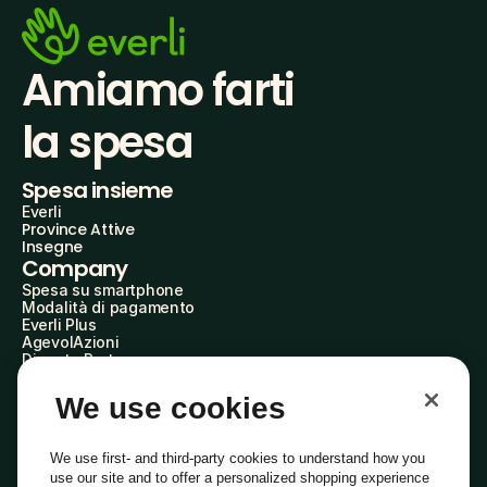
Amiamo farti
la spesa
Spesa insieme
Everli
Province Attive
Insegne
Company
Spesa su smartphone
Modalità di pagamento
Everli Plus
AgevolAzioni
Diventa Partner
Advertise with Us
Everli Shoppers
We use cookies
About Us
Scopri chi siamo
Everli News
We use first- and third-party cookies to understand how you
Domande frequenti
use our site and to offer a personalized shopping experience