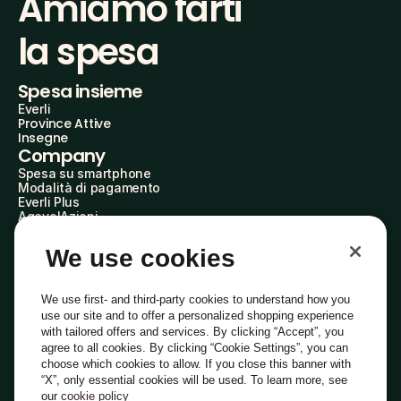
Amiamo farti
la spesa
Spesa insieme
Everli
Province Attive
Insegne
Company
Spesa su smartphone
Modalità di pagamento
Everli Plus
AgevolAzioni
Diventa Partner
Advertise with Us
We use cookies
Everli Shoppers
About Us
Scopri chi siamo
We use first- and third-party cookies to understand how you
Everli News
use our site and to offer a personalized shopping experience
Domande frequenti
with tailored offers and services. By clicking “Accept”, you
Lavora con noi
agree to all cookies. By clicking “Cookie Settings”, you can
Diventa Shopper
choose which cookies to allow. If you close this banner with
Investitori
“X”, only essential cookies will be used. To learn more, see
Privacy
Cookie
Preferenze Cookie
Termini e Condizioni
Codice Etico
our
cookie policy