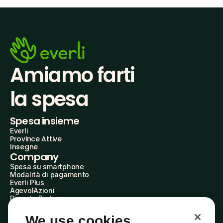
Amiamo farti
la spesa
Spesa insieme
Everli
Province Attive
Insegne
Company
Spesa su smartphone
Modalità di pagamento
Everli Plus
AgevolAzioni
Diventa Partner
Advertise with Us
Everli Shoppers
We use cookies
About Us