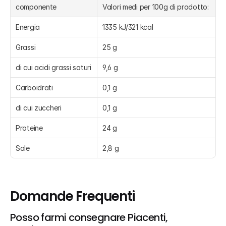
componente
Valori medi per 100g di prodotto:
Energia
1335 kJ/321 kcal
Grassi
25 g
di cui acidi grassi saturi
9,6 g
Carboidrati
0,1 g
di cui zuccheri
0,1 g
Proteine
24 g
Sale
2,8 g
Domande Frequenti
Posso farmi consegnare Piacenti, 