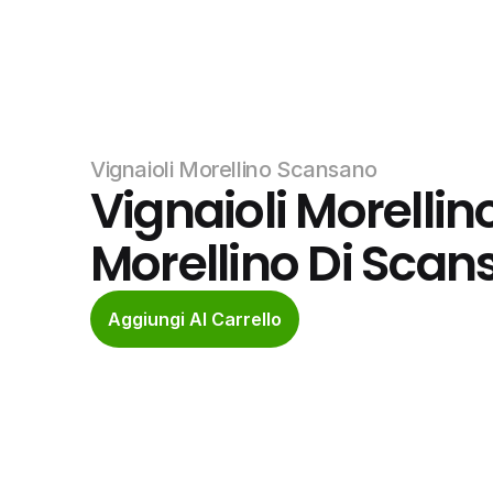
Vignaioli Morellino Scansano
Vignaioli Morellin
Morellino Di Scansa
Aggiungi Al Carrello