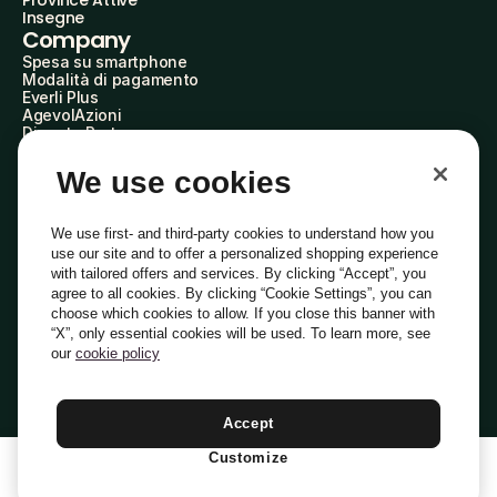
Province Attive
Insegne
Company
Spesa su smartphone
Modalità di pagamento
Everli Plus
AgevolAzioni
Diventa Partner
Advertise with Us
Everli Shoppers
We use cookies
About Us
Scopri chi siamo
Everli News
We use first- and third-party cookies to understand how you
Domande frequenti
use our site and to offer a personalized shopping experience
Lavora con noi
with tailored offers and services. By clicking “Accept”, you
Diventa Shopper
agree to all cookies. By clicking “Cookie Settings”, you can
Investitori
choose which cookies to allow. If you close this banner with
Privacy
Cookie
Preferenze Cookie
“X”, only essential cookies will be used. To learn more, see
Termini e Condizioni
Codice Etico
our
cookie policy
Indirizzo PEC: everli@pec.it - indirizzo DPO: dpo@everli.com
Copyright © 2014-2026 Everli Global Inc.
Italiano
Accept
Customize
1
Aggiungi Al Carrello