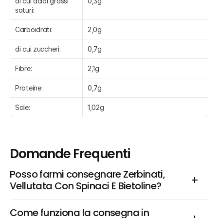
di cui acidi grassi 
0,3g
saturi:
Carboidrati:
2,0g
di cui zuccheri:
0,7g
Fibre:
2,1g
Proteine:
0,7g
Sale:
1,02g
Domande Frequenti
Posso farmi consegnare Zerbinati, 
Vellutata Con Spinaci E Bietoline?
Come funziona la consegna in 