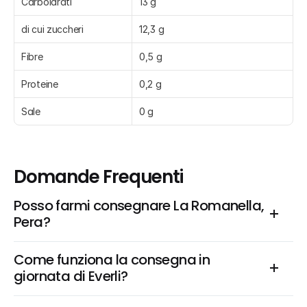
Carboidrati
13 g
di cui zuccheri
12,3 g
Fibre
0,5 g
Proteine
0,2 g
Sale
0 g
Domande Frequenti
Posso farmi consegnare La Romanella, 
Pera?
Come funziona la consegna in 
giornata di Everli?