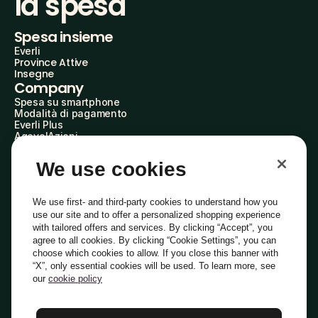
la spesa
Spesa insieme
Everli
Province Attive
Insegne
Company
Spesa su smartphone
Modalità di pagamento
Everli Plus
AgevolAzioni
Diventa Partner
Advertise with Us
We use cookies
Everli Shoppers
About Us
Scopri chi siamo
We use first- and third-party cookies to understand how you
Everli News
use our site and to offer a personalized shopping experience
Domande frequenti
with tailored offers and services. By clicking “Accept”, you
Lavora con noi
agree to all cookies. By clicking “Cookie Settings”, you can
Diventa Shopper
choose which cookies to allow. If you close this banner with
Investitori
“X”, only essential cookies will be used. To learn more, see
Privacy
Cookie
Preferenze Cookie
Termini e Condizioni
Codice Etico
our
cookie policy
Copyright © 2014-2026 Everli Global Inc.
Italiano