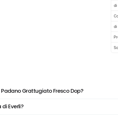
di
Ca
di
Pr
Sa
a Padano Grattugiato Fresco Dop?
di Everli?