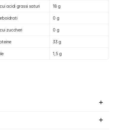
 cui acidi grassi saturi
18 g
rboidrati
0 g
 cui zuccheri
0 g
oteine
33 g
le
1,5 g