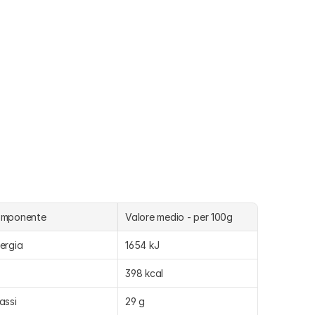
omponente
Valore medio - per 100g
ergia
1654 kJ
398 kcal
assi
29 g