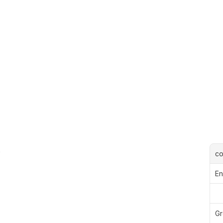
o
c
En
Gr