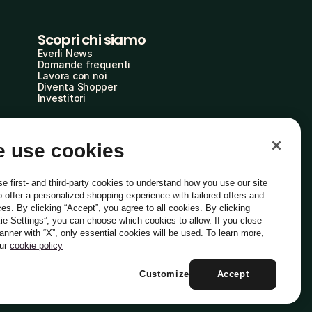
Scopri chi siamo
Everli News
Domande frequenti
Lavora con noi
Diventa Shopper
Investitori
 use cookies
e first- and third-party cookies to understand how you use our site
o offer a personalized shopping experience with tailored offers and
ces. By clicking “Accept”, you agree to all cookies. By clicking
ie Settings”, you can choose which cookies to allow. If you close
Italiano
banner with “X”, only essential cookies will be used. To learn more,
our
cookie policy
Customize
Accept