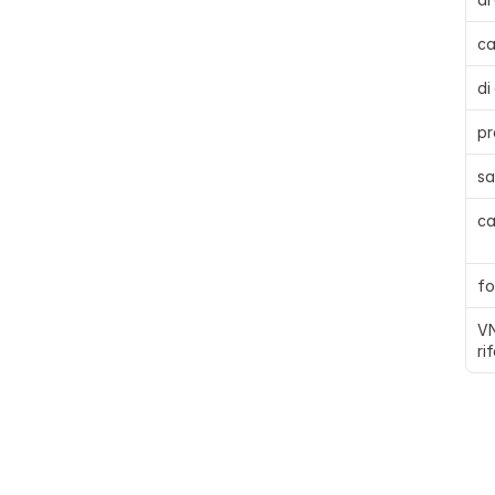
ca
di
pr
sa
ca
fo
VN
ri