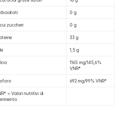
rboidrati
0 g
 cui zuccheri
0 g
oteine
33 g
le
1,5 g
lcio
1165 mg/145,6% 
VNR*
sforo
692 mg/99% VNR*
R* = Valori nutritivi di 
ferimento