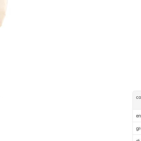
o
c
en
gr
di