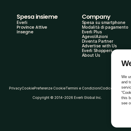
Spesa insieme
Company
Everli
Spesa su smartphone
Province Attive
Modalità di pagamento
Insegne
Everli Plus
AgevolAzioni
Diventa Partner
Advertise with Us
Everli Shoppers
About Us
We
We us
and t
servi
Privacy
Cookie
Preferenze Cookie
Termini e Condizioni
Codice Etico
“Cook
Copyright © 2014-2026 Everli Global Inc.
this 
see 