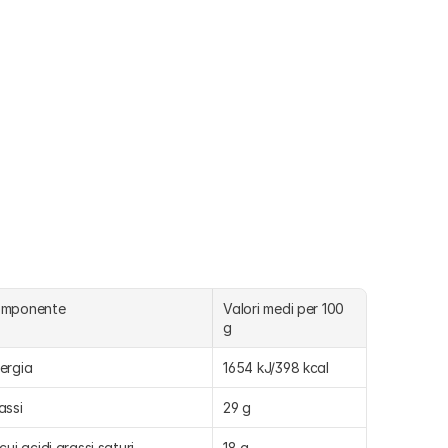
omponente
Valori medi per 100 
g
ergia
1654 kJ/398 kcal
assi
29 g
 cui acidi grassi saturi
18 g