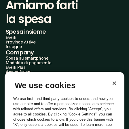
Amiamo farti
la spesa
Spesa insieme
Everli
Province Attive
Insegne
Company
Spesa su smartphone
Modalità di pagamento
Everli Plus
AgevolAzioni
Diventa Partner
Advertise with Us
We use cookies
Everli Shoppers
About Us
Scopri chi siamo
We use first- and third-party cookies to understand how you
Everli News
use our site and to offer a personalized shopping experience
Domande frequenti
with tailored offers and services. By clicking “Accept”, you
Lavora con noi
agree to all cookies. By clicking “Cookie Settings”, you can
Diventa Shopper
choose which cookies to allow. If you close this banner with
Investitori
“X”, only essential cookies will be used. To learn more, see
Privacy
Cookie
Preferenze Cookie
Termini e Condizioni
Codice Etico