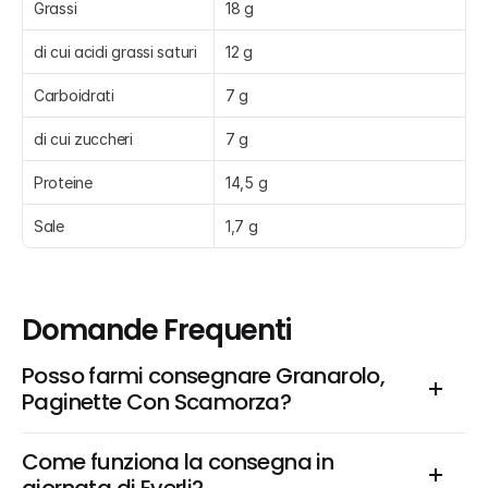
Grassi
18 g
di cui acidi grassi saturi
12 g
Carboidrati
7 g
di cui zuccheri
7 g
Proteine
14,5 g
Sale
1,7 g
Domande Frequenti
Posso farmi consegnare Granarolo, 
Paginette Con Scamorza?
Come funziona la consegna in 