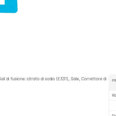
i di fusione: citrato di sodio (E331), Sale, Correttore di 
c
Va
Gr