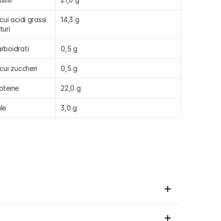
 cui acidi grassi 
14,3 g
turi
rboidrati
0,5 g
 cui zuccheri
0,5 g
oteine
22,0 g
le
3,0 g