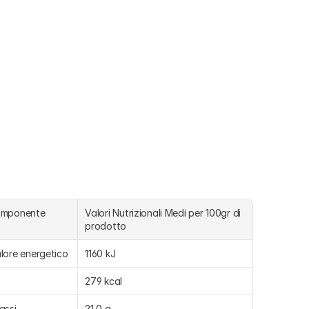
omponente
Valori Nutrizionali Medi per 100gr di 
prodotto
lore energetico
1160 kJ
279 kcal
assi
21,0 g