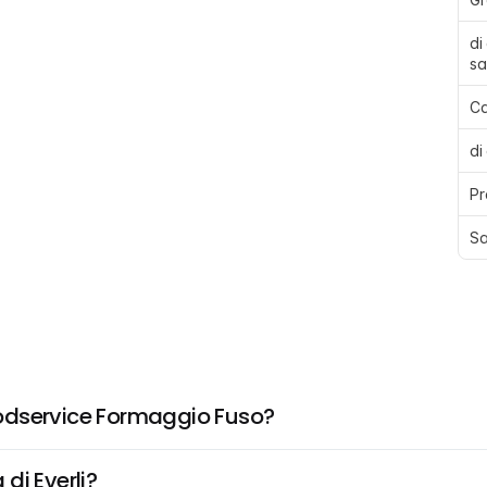
di
sa
Ca
di
Pr
Sa
odservice Formaggio Fuso?
di Everli?