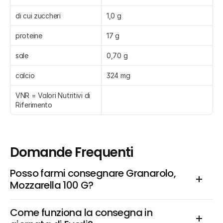
di cui zuccheri
1,0 g
proteine
17 g
sale
0,70 g
calcio
324 mg
VNR = Valori Nutritivi di 
Riferimento
Domande Frequenti
Posso farmi consegnare Granarolo, 
Mozzarella 100 G?
Come funziona la consegna in 