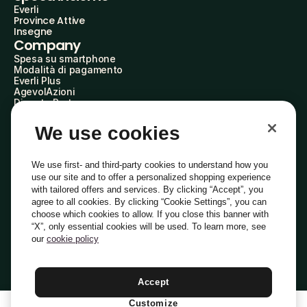
Everli
Province Attive
Insegne
Company
Spesa su smartphone
Modalità di pagamento
Everli Plus
AgevolAzioni
Diventa Partner
Advertise with Us
Everli Shoppers
We use cookies
About Us
Scopri chi siamo
Everli News
We use first- and third-party cookies to understand how you
Domande frequenti
use our site and to offer a personalized shopping experience
Lavora con noi
with tailored offers and services. By clicking “Accept”, you
Diventa Shopper
agree to all cookies. By clicking “Cookie Settings”, you can
Investitori
choose which cookies to allow. If you close this banner with
Privacy
Cookie
Preferenze Cookie
“X”, only essential cookies will be used. To learn more, see
Termini e Condizioni
Codice Etico
our
cookie policy
Indirizzo PEC: everli@pec.it - indirizzo DPO: dpo@everli.com
Copyright © 2014-2026 Everli Global Inc.
Italiano
Accept
Customize