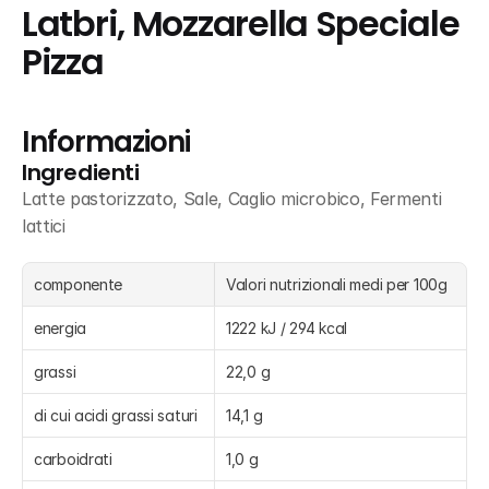
Latbri, Mozzarella Speciale 
Pizza
Informazioni
Ingredienti
Latte pastorizzato, Sale, Caglio microbico, Fermenti 
lattici
componente
Valori nutrizionali medi per 100g
energia
1222 kJ / 294 kcal
grassi
22,0 g
di cui acidi grassi saturi
14,1 g
carboidrati
1,0 g