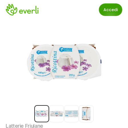
Accedi
Latterie Friulane