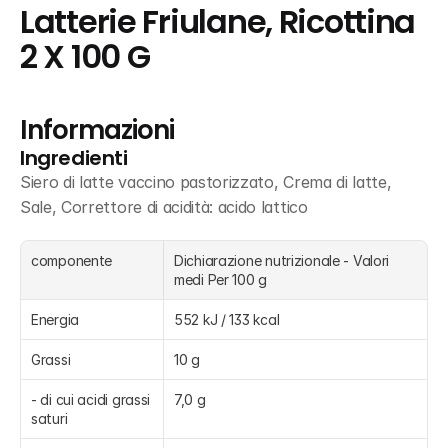
Latterie Friulane, Ricottina 
2 X 100 G
Informazioni
Ingredienti
Siero di latte vaccino pastorizzato, Crema di latte, 
Sale, Correttore di acidità: acido lattico
componente
Dichiarazione nutrizionale - Valori 
medi Per 100 g
Energia
552 kJ / 133 kcal
Grassi
10 g
- di cui acidi grassi 
7,0 g
saturi