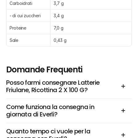
Carboidrati
3,7 g
- di cui zuccheri
3,4 g
Proteine
7,0 g
Sale
0,43 g
Domande Frequenti
Posso farmi consegnare Latterie 
Friulane, Ricottina 2 X 100 G?
Come funziona la consegna in 
giornata di Everli?
Quanto tempo ci vuole per la 