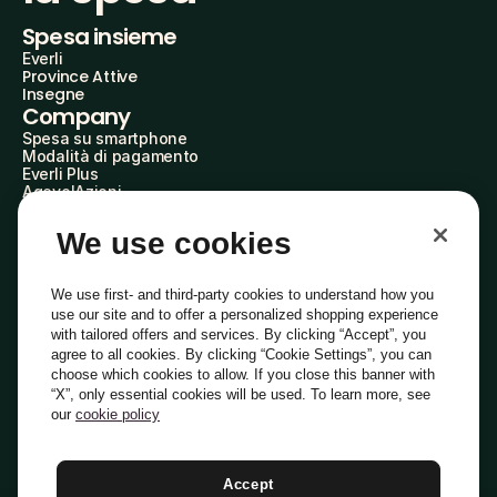
Spesa insieme
Everli
Province Attive
Insegne
Company
Spesa su smartphone
Modalità di pagamento
Everli Plus
AgevolAzioni
Diventa Partner
Advertise with Us
We use cookies
Everli Shoppers
About Us
Scopri chi siamo
We use first- and third-party cookies to understand how you
Everli News
use our site and to offer a personalized shopping experience
Domande frequenti
with tailored offers and services. By clicking “Accept”, you
Lavora con noi
agree to all cookies. By clicking “Cookie Settings”, you can
Diventa Shopper
choose which cookies to allow. If you close this banner with
Investitori
“X”, only essential cookies will be used. To learn more, see
Privacy
Cookie
Preferenze Cookie
Termini e Condizioni
Codice Etico
our
cookie policy
Copyright © 2014-2026 Everli Global Inc.
Italiano
Accept