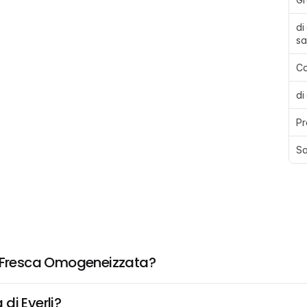
di
sa
Ca
di
Pr
Sa
a Fresca Omogeneizzata?
di Everli?