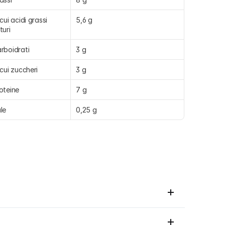
 cui acidi grassi 
5,6 g
turi
rboidrati
3 g
 cui zuccheri
3 g
oteine
7 g
le
0,25 g