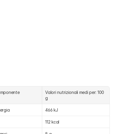
omponente
Valori nutrizionali medi per: 100 
g
ergia
466 kJ
112 kcal
assi
8 g