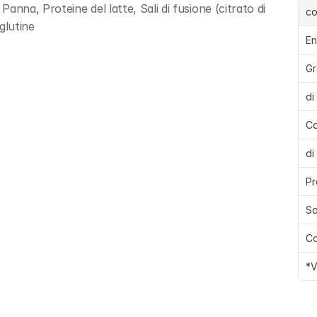
nna, Proteine del latte, Sali di fusione (citrato di 
c
 glutine
En
Gr
di
Ca
di
Pr
Sa
Ca
*V