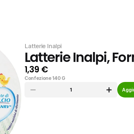
Latterie Inalpi
Latterie Inalpi, Fo
1,39 €
Confezione 140 G
1
Aggiu