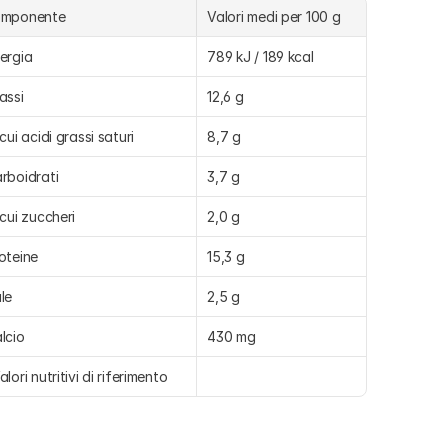
omponente
Valori medi per 100 g
ergia
789 kJ / 189 kcal
assi
12,6 g
 cui acidi grassi saturi
8,7 g
rboidrati
3,7 g
 cui zuccheri
2,0 g
oteine
15,3 g
le
2,5 g
lcio
430 mg
alori nutritivi di riferimento