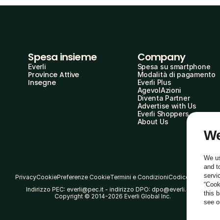
Spesa insieme
Company
Everli
Spesa su smartphone
Province Attive
Modalità di pagamento
Insegne
Everli Plus
AgevolAzioni
Diventa Partner
Advertise with Us
Everli Shoppers
About Us
We
We us
and t
servi
Privacy
Cookie
Preferenze Cookie
Termini e Condizioni
Codice Etico
“Cook
Indirizzo PEC: everli@pec.it - indirizzo DPO: dpo@everli.com
this 
Copyright © 2014-2026 Everli Global Inc.
see 