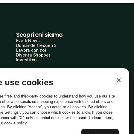
Scopri chi siamo
Everli News
Domande frequenti
Lavora con noi
Diventa Shopper
Investitori
 use cookies
e first- and third-party cookies to understand how you use our site
o offer a personalized shopping experience with tailored offers and
ces. By clicking “Accept”, you agree to all cookies. By clicking
ie Settings”, you can choose which cookies to allow. If you close
Italiano
banner with “X”, only essential cookies will be used. To learn more,
our
cookie policy