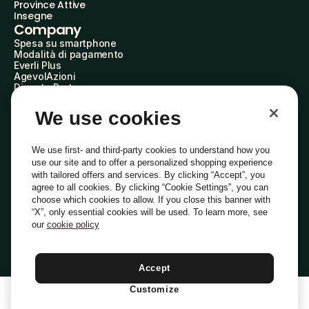
Province Attive
Insegne
Company
Spesa su smartphone
Modalità di pagamento
Everli Plus
AgevolAzioni
Diventa Partner
Advertise with Us
Everli Shoppers
We use cookies
About Us
Scopri chi siamo
Everli News
We use first- and third-party cookies to understand how you
Domande frequenti
use our site and to offer a personalized shopping experience
Lavora con noi
with tailored offers and services. By clicking “Accept”, you
Diventa Shopper
agree to all cookies. By clicking “Cookie Settings”, you can
Investitori
choose which cookies to allow. If you close this banner with
Privacy
Cookie
Preferenze Cookie
“X”, only essential cookies will be used. To learn more, see
Termini e Condizioni
Codice Etico
our
cookie policy
Indirizzo PEC: everli@pec.it - indirizzo DPO: dpo@everli.com
Copyright © 2014-2026 Everli Global Inc.
Italiano
Accept
Customize
1
Aggiungi Al Carrello