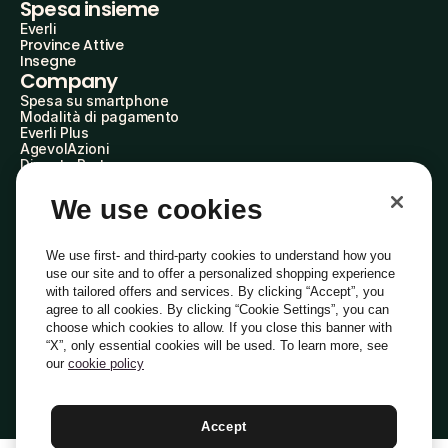
Spesa insieme
Everli
Province Attive
Insegne
Company
Spesa su smartphone
Modalità di pagamento
Everli Plus
AgevolAzioni
Diventa Partner
Advertise with Us
Everli Shoppers
We use cookies
About Us
Scopri chi siamo
Everli News
We use first- and third-party cookies to understand how you
Domande frequenti
use our site and to offer a personalized shopping experience
Lavora con noi
with tailored offers and services. By clicking “Accept”, you
Diventa Shopper
agree to all cookies. By clicking “Cookie Settings”, you can
Investitori
choose which cookies to allow. If you close this banner with
Privacy
Cookie
Preferenze Cookie
“X”, only essential cookies will be used. To learn more, see
Termini e Condizioni
Codice Etico
our
cookie policy
Indirizzo PEC: everli@pec.it - indirizzo DPO: dpo@everli.com
Copyright © 2014-2026 Everli Global Inc.
Italiano
Accept