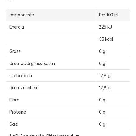
componente
Per 100 ml
Energia
225 kJ
53 kcal
Grassi
0 g
di cui acidi grassi saturi
0 g
Carboidrati
12,8 g
di cui zuccheri
12,8 g
Fibre
0 g
Proteine
0 g
Sale
0 g