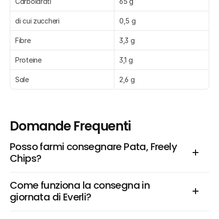
Carboidrati
65 g
di cui zuccheri
0,5 g
Fibre
3,3 g
Proteine
3,1 g
Sale
2,6 g
Domande Frequenti
Posso farmi consegnare Pata, Freely 
Chips?
Come funziona la consegna in 
giornata di Everli?