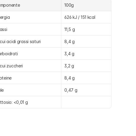
omponente
100g
ergia
626 kJ / 151 kcal
assi
11,5 g
 cui acidi grassi saturi
8,4 g
rboidrati
3,4 g
 cui zuccheri
3,2 g
oteine
8,4 g
le
0,47 g
ttosio: <0,01 g