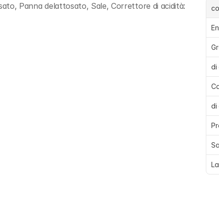
ato, Panna delattosato, Sale, Correttore di acidità: 
c
En
Gr
di
Ca
di
Pr
Sa
La