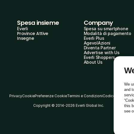
Spesa insieme
Company
Everli
Spesa su smartphone
Province Attive
Modalità di pagamento
Insegne
Everli Plus
AgevolAzioni
Diventa Partner
Advertise with Us
Everli Shoppers
About Us
We
We us
and t
servi
Privacy
Cookie
Preferenze Cookie
Termini e Condizioni
Codice Etico
“Cook
Copyright © 2014-2026 Everli Global Inc.
this 
see 