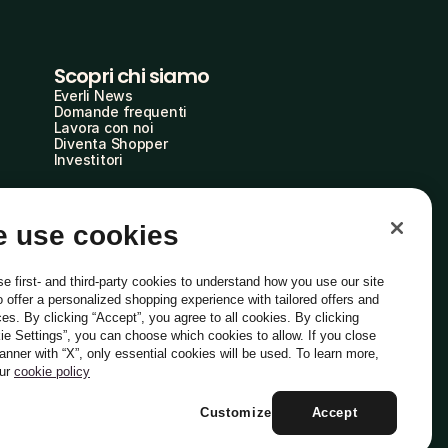
Scopri chi siamo
Everli News
Domande frequenti
Lavora con noi
Diventa Shopper
Investitori
 use cookies
e first- and third-party cookies to understand how you use our site
o offer a personalized shopping experience with tailored offers and
ces. By clicking “Accept”, you agree to all cookies. By clicking
ie Settings”, you can choose which cookies to allow. If you close
Italiano
banner with “X”, only essential cookies will be used. To learn more,
our
cookie policy
Customize
Accept