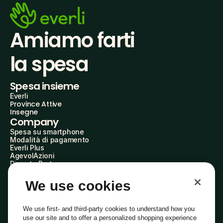
Amiamo farti
la spesa
Spesa insieme
Everli
Province Attive
Insegne
Company
Spesa su smartphone
Modalità di pagamento
Everli Plus
AgevolAzioni
Diventa Partner
Advertise with Us
Everli Shoppers
We use cookies
About Us
Scopri chi siamo
Everli News
We use first- and third-party cookies to understand how you
Domande frequenti
use our site and to offer a personalized shopping experience