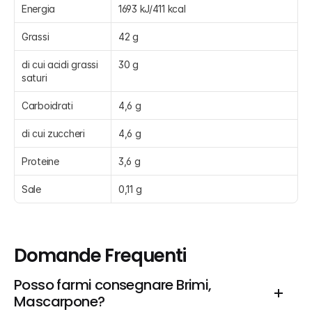
Energia
1693 kJ/411 kcal
Grassi
42 g
di cui acidi grassi 
30 g
saturi
Carboidrati
4,6 g
di cui zuccheri
4,6 g
Proteine
3,6 g
Sale
0,11 g
Domande Frequenti
Posso farmi consegnare Brimi, 
Mascarpone?