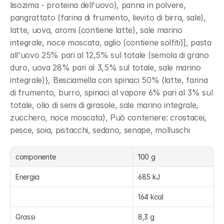
lisozima - proteina dell'uovo), panna in polvere, 
pangrattato (farina di frumento, lievito di birra, sale), 
latte, uova, aromi (contiene latte), sale marino 
integrale, noce moscata, aglio (contiene solfiti)], pasta 
all'uovo 25% pari al 12,5% sul totale (semola di grano 
duro, uova 28% pari al 3,5% sul totale, sale marino 
integrale)}, Besciamella con spinaci 50% (latte, farina 
di frumento, burro, spinaci al vapore 6% pari al 3% sul 
totale, olio di semi di girasole, sale marino integrale, 
zucchero, noce moscata), Può contenere: crostacei, 
pesce, soia, pistacchi, sedano, senape, molluschi
componente
100 g
Energia
685 kJ
164 kcal
Grassi
8,3 g