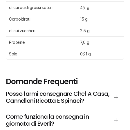
di cui acidi grassi saturi
4,9 g
Carboidrati
15 g
di cui zuccheri
2,5 g
Proteine
7,0 g
Sale
0,91 g
Domande Frequenti
Posso farmi consegnare Chef A Casa, 
Cannelloni Ricotta E Spinaci?
Come funziona la consegna in 
giornata di Everli?