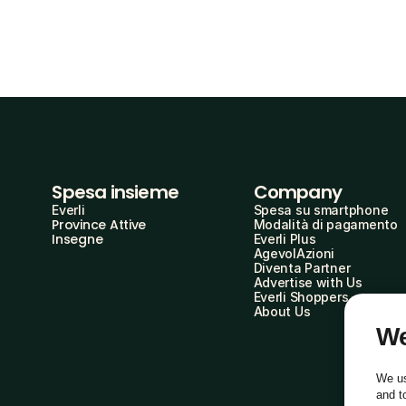
Spesa insieme
Company
Everli
Spesa su smartphone
Province Attive
Modalità di pagamento
Insegne
Everli Plus
AgevolAzioni
Diventa Partner
Advertise with Us
Everli Shoppers
About Us
We
We us
and t