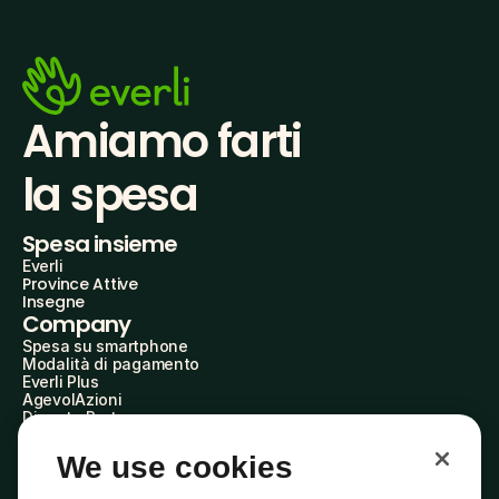
Amiamo farti
la spesa
Spesa insieme
Everli
Province Attive
Insegne
Company
Spesa su smartphone
Modalità di pagamento
Everli Plus
AgevolAzioni
Diventa Partner
Advertise with Us
Everli Shoppers
We use cookies
About Us
Scopri chi siamo